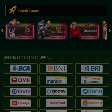
Crash Game
Bekerja sama dengan BANK :