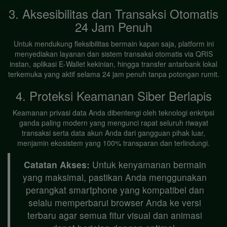
3. Aksesibilitas dan Transaksi Otomatis
24 Jam Penuh
Untuk mendukung fleksibilitas bermain kapan saja, platform ini
menyediakan layanan dan sistem transaksi otomatis via QRIS
instan, aplikasi E-Wallet kekinian, hingga transfer antarbank lokal
terkemuka yang aktif selama 24 jam penuh tanpa potongan rumit.
4. Proteksi Keamanan Siber Berlapis
Keamanan privasi data Anda dibentengi oleh teknologi enkripsi
ganda paling modern yang mengunci rapat seluruh riwayat
transaksi serta data akun Anda dari gangguan pihak luar,
menjamin ekosistem yang 100% transparan dan terlindungi.
Catatan Akses:
Untuk kenyamanan bermain
yang maksimal, pastikan Anda menggunakan
perangkat smartphone yang kompatibel dan
selalu memperbarui browser Anda ke versi
terbaru agar semua fitur visual dan animasi