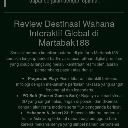
dapat berjalan dengan optimal.
Review Destinasi Wahana
Interaktif Global di
Martabak188
Sensasi berburu keunikan putaran di platform Martabak188
semakin lengkap berkat hadirnya ratusan pilihan digital premium
yang disuplai langsung melalui kemitraan resmi oleh jajaran
pengembang papan atas dunia:
Pragmatic Play:
Pionir hiburan interaktif bertema
mitologi dengan mekanisme perkalian raksasa yang sangat
fenomenal dan legendaris.
PG Soft (Pocket Games Soft):
Rajanya animasi visual
3D yang sangat halus, ringan di ponsel, dan dikemas
dengan alur cerita modern serta fitur pengganda berlipat.
Habanero & Joker123:
Penyedia hiburan bertema
kultur Asia yang terkenal ramah bagi pengguna baru
karena mekanismenya yang simpel namun berpotensi