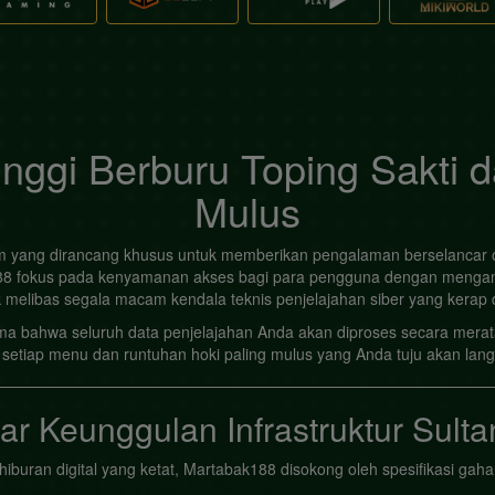
nggi Berburu Toping Sakti 
Mulus
um yang dirancang khusus untuk memberikan pengalaman berselancar 
k188 fokus pada kenyamanan akses bagi para pengguna dengan mengan
k melibas segala macam kendala teknis penjelajahan siber yang kerap d
ma bahwa seluruh data penjelajahan Anda akan diproses secara merata
u, setiap menu dan runtuhan hoki paling mulus yang Anda tuju akan la
lar Keunggulan Infrastruktur Sul
hiburan digital yang ketat, Martabak188 disokong oleh spesifikasi gah