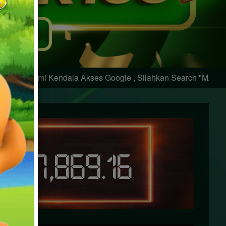
lami Kendala Akses Google , Silahkan Search "MARTABAK188
,437,891.36