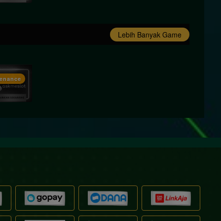
Lebih Banyak Game
tenance