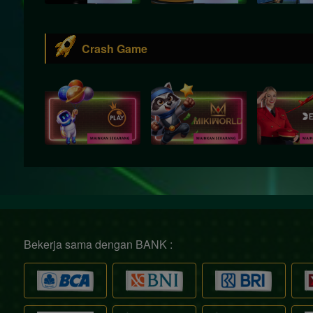
Crash Game
Bekerja sama dengan BANK :