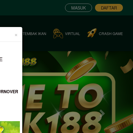
MASUK
DAFTAR
×
AM
TEMBAK IKAN
VIRTUAL
CRASH GAME
Next
E
URNOVER