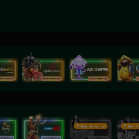
⚙ Maintenance
⚙ Main