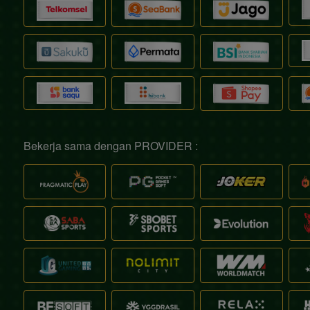
Bekerja sama dengan PROVIDER :