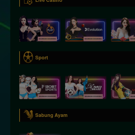
Sport
Sabung Ayam