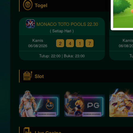
Togel
MONACO TOTO POOLS 22.30
MO
( Setiap Hari )
Kamis
Kami
2
4
1
7
06/08/2026
06/08/2
Tutup: 22:00 | Buka: 23:00
Tu
Slot
Live Casino