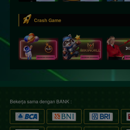
Crash Game
Bekerja sama dengan BANK :